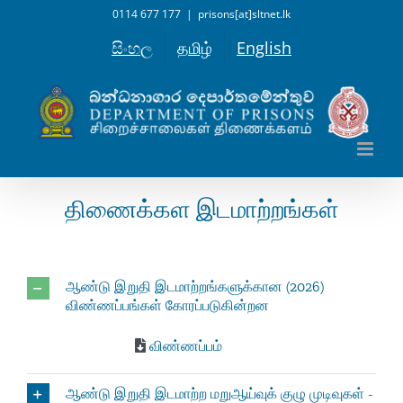
Skip
0114 677 177
|
prisons[at]sltnet.lk
to
සිංහල
தமிழ்
English
content
திணைக்கள இடமாற்றங்கள்
ஆண்டு இறுதி இடமாற்றங்களுக்கான (2026)
விண்ணப்பங்கள் கோரப்படுகின்றன
விண்ணப்பம்
ஆண்டு இறுதி இடமாற்ற மறுஆய்வுக் குழு முடிவுகள் -