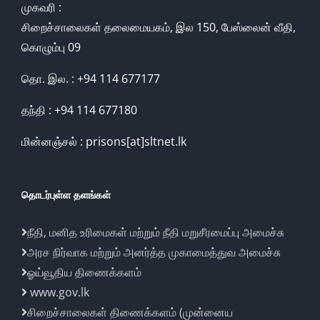
முகவரி :
சிறைச்சாலைகள் தலைமையகம், இல 150, பேஸ்லைன் வீதி,
கொழும்பு 09
தொ. இல. : +94 114 677177
தந்தி : +94 114 677180
மின்னஞ்சல் : prisons[at]sltnet.lk
தொடர்புள்ள தளங்கள்
நீதி, மனித உரிமைகள் மற்றும் நீதி மறுசீரமைப்பு அமைச்சு
அரச நிர்வாக மற்றும் அனர்த்த முகாமைத்துவ அமைச்சு
ஓய்வூதிய திணைக்களம்
www.gov.lk
சிறைச்சாலைகள் திணைக்களம் (முன்னைய