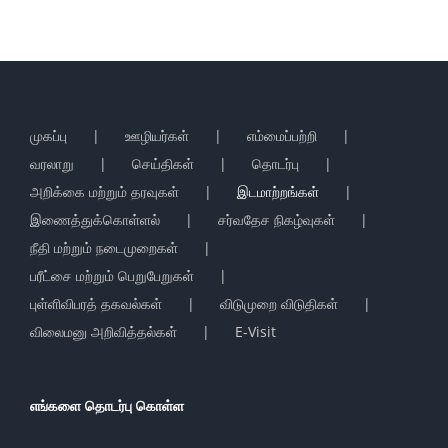
முகப்பு
ஊழியர்கள்
எம்மைப்பற்றி
வரலாறு
செய்திகள்
தொடர்பு
அறிக்கை மற்றும் தரவுகள்
இடமாற்றங்கள்
இணைத்துக்கொள்ளல்
சர்வதேச நிகழ்வுகள்
நீதி மற்றும் நடைமுறைகள்
பரீட்சை மற்றும் பெறுபேறுகள்
புள்ளிவிபரத் தகவல்கள்
விடுமுறை விடுதிகள்
விலைமனு அறிவித்தல்கள்
E-Visit
எங்களை தொடர்பு கொள்ள