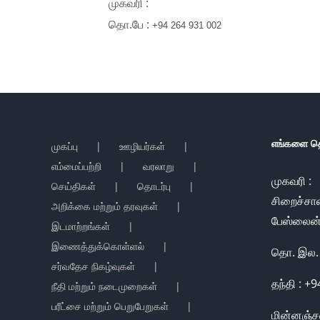
முகவரி :
தொ.பே :
+94 264 931 002
எங்களை த
முகப்பு
ஊழியர்கள்
எம்மைப்பற்றி
வரலாறு
முகவரி :
செய்திகள்
தொடர்பு
சிறைச்ச
அறிக்கை மற்றும் தரவுகள்
பேஸ்லைன் 
இடமாற்றங்கள்
இணைத்துக்கொள்ளல்
தொ. இல. 
சர்வதேச நிகழ்வுகள்
தந்தி : +
நீதி மற்றும் நடைமுறைகள்
பரீட்சை மற்றும் பெறுபேறுகள்
மின்னஞ்சல