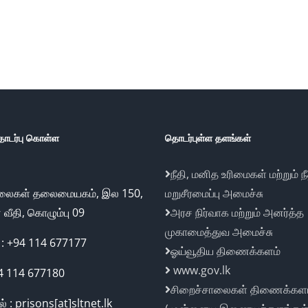
ொடர்பு கொள்ள
தொடர்புள்ள தளங்கள்
நீதி, மனித உரிமைகள் மற்றும் நீ
ாலைகள் தலைமையகம், இல 150,
மறுசீரமைப்பு அமைச்சு
வீதி, கொழும்பு 09
அரச நிர்வாக மற்றும் அனர்த்த
முகாமைத்துவ அமைச்சு
: +94 114 677177
ஓய்வூதிய திணைக்களம்
www.gov.lk
94 114 677180
சிறைச்சாலைகள் திணைக்கள
் : prisons[at]sltnet.lk