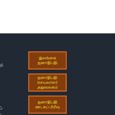
தி
ம்