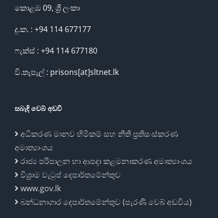
කොළඹ 09, ශ්‍රී ලංකා
දු.ක. : +94 114 677177
ෆැක්ස් : +94 114 677180
වි.තැපැල් : prisons[at]sltnet.lk
සබැඳි වෙබ් අඩවි
අධිකරණ මානව හිමිකම් සහ නීති ප්‍රතිසංස්කරණ
අමාත්‍යාංශය
රාජ්‍ය පරිපාලන හා ආපදා කළමනාකරණ අමාත්‍යාංශය
විශ්‍රාම වැටුප් දෙපාර්තමේන්තුව
www.gov.lk
බන්ධනාගාර දෙපාර්තමේන්තුව (පැරණි වෙබ් අඩවිය)