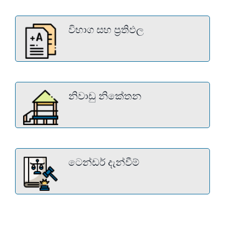
විභාග සහ ප්‍රතිඵල
නිවාඩු නිකේතන
ටෙන්ඩර් දැන්වීම්