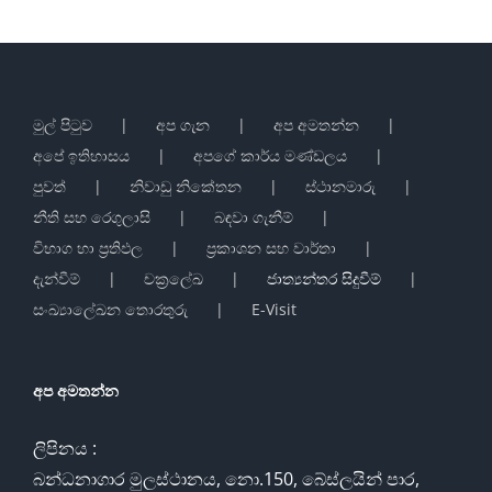
මුල් පිටුව
අප ගැන
අප අමතන්න
අපේ ඉතිහාසය
අපගේ කාර්ය මණ්ඩලය
පුවත්
නිවාඩු නිකේතන
ස්ථානමාරු
නීති සහ රෙගුලාසි
බඳවා ගැනීම්
විභාග හා ප්‍රතිඵල
ප්‍රකාශන සහ වාර්තා
දැන්වීම්
චක්‍රලේඛ
ජාත්‍යන්තර සිදුවීම්
සංඛ්‍යාලේඛන තොරතුරු
E-Visit
අප අමතන්න
ලිපිනය :
බන්ධනාගාර මුලස්ථානය, නො.150, බේස්ලයින් පාර,