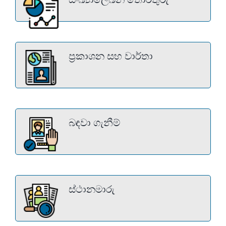
ප්‍රකාශන සහ වාර්තා
බඳවා ගැනීම්
ස්ථානමාරු