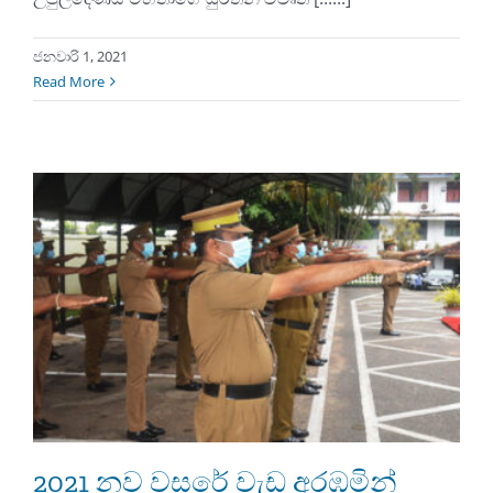
ජනවාරි 1, 2021
Read More
2021 නව වසරේ වැඩ අරඹමින්