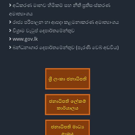
අධිකරණ මානව හිමිකම් සහ නීති ප්‍රතිසංස්කරණ
අමාත්‍යාංශය
රාජ්‍ය පරිපාලන හා ආපදා කළමනාකරණ අමාත්‍යාංශය
විශ්‍රාම වැටුප් දෙපාර්තමේන්තුව
www.gov.lk
බන්ධනාගාර දෙපාර්තමේන්තුව (පැරණි වෙබ් අඩවිය)