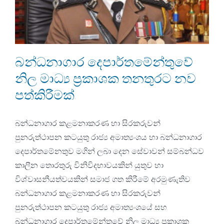
බන්ධනාගාර දෙපාර්තමේන්තුවේ
නිල මාධ්‍ය ප්‍රකාශක තනතුරට නව
පත්කිරීමක්
බන්ධනාගාර කළමනාකරණ හා සිරකරුවන්
පුනරුත්ථාපන කටයුතු රාජ්‍ය අමාත්‍යංශය හා බන්ධනාගාර
දෙපාර්තමේනතුව මගින් ලබා දෙන සේවාවන් සම්බන්ධව
කාලීන තොරතුරු විනිවිදභාවයකින් යුතුව හා
විශ්වාසනීයත්වයකින් සමාජ ගත කිරීමේ අරමුණැතිව
බන්ධනාගාර කළමනාකරණ හා සිරකරුවන්
පුනරුත්ථාපන කටයුතු රාජ්‍ය අමාත්‍යංශයේ සහ
බන්ධනාගාර දෙපාර්තමේන්තුවේ නිල මාධ්‍ය ප්‍රකාශක