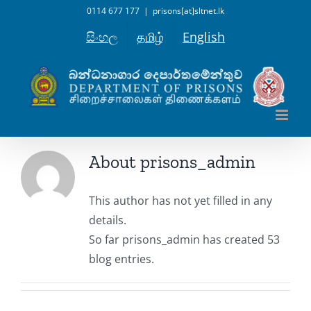
Skip
0114 677 177
|
prisons[at]sltnet.lk
to
සිංහල
தமிழ்
English
content
About
prisons_admin
This author has not yet filled in any
details.
So far prisons_admin has created 53
blog entries.