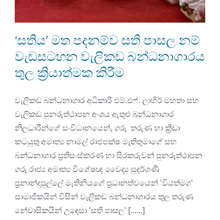
‘සතිය’ මත පදනම්ව සති පාසල නම්
වැඩසටහන වැලිකඩ බන්ධනාගාරය
තුල ක්‍රියාත්මක කිරීම
වැලිකඩ බන්ධනාගාර අධිකාරි එම්.එෆ්. ලාහිර් මහතා සහ
වැලිකඩ පුනරුත්ථාපන අංශය ඇතුළු බන්ධනාගාර
නිලධාරීන්ගේ සංවිධානයෙන්, ගරු තරුණ හා ක්‍රීඩා
කටයුතු අමාත්‍ය නාමල් රාජපක්ෂ මැතිතුමාගේ සහ
බන්ධනාගාර ප්‍රතිසංස්කරණ හා සිරකරුවන් පුනරුත්ථාපන
ගරු රාජ්‍ය අමාත්‍ය විශේෂඥ වෛද්‍ය සුදර්ශණි
ප්‍රනාන්දුපුල්ලේ මැතිනියගේ ප්‍රධානත්වයෙන් 'වියත්මග'
සාමාජිකයින් විසින් වැලිකඩ බන්ධනාගාරය තුල තරුණ
නේවාසිකයින් උදෙසා 'සති පාසල' [......]