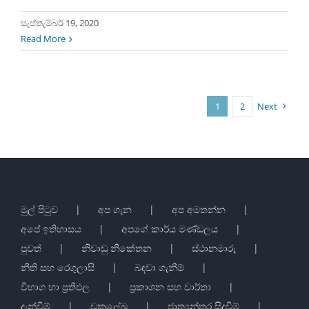
සැප්තැම්බර් 19, 2020
Read More
1
2
Next
මුල් පිටුව
අප ගැන
අප අමතන්න
අපේ ඉතිහාසය
අපගේ කාර්ය මණ්ඩලය
පුවත්
නිවාඩු නිකේතන
ස්ථානමාරු
නීති සහ රෙගුලාසි
බඳවා ගැනීම්
විභාග හා ප්‍රතිඵල
ප්‍රකාශන සහ වාර්තා
දැන්වීම්
චක්‍රලේඛ
ජාත්‍යන්තර සිදුවීම්