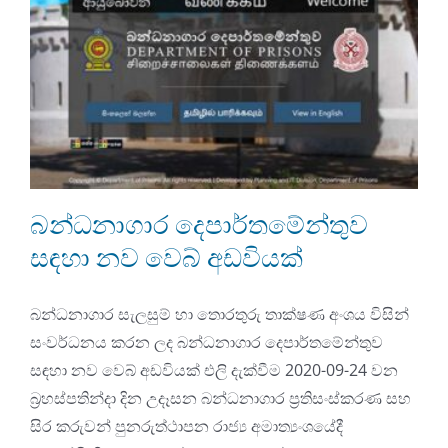
බන්ධනාගාර දෙපාර්තමේන්තුව
සඳහා නව වෙබ් අඩවියක්
බන්ධනාගාර සැලසුම් හා තොරතුරු තාක්ෂණ අංශය විසින්
සංවර්ධනය කරන ලද බන්ධනාගාර දෙපාර්තමේන්තුව
සඳහා නව වෙබ් අඩවියක් එලි දැක්වීම 2020-09-24 වන
බ්‍රහස්පතින්දා දින උදෑසන බන්ධනාගාර ප්‍රතිසංස්කරණ සහ
සිර කරුවන් පුනරුත්ථාපන රාජ්‍ය අමාත්‍යංශයේදී