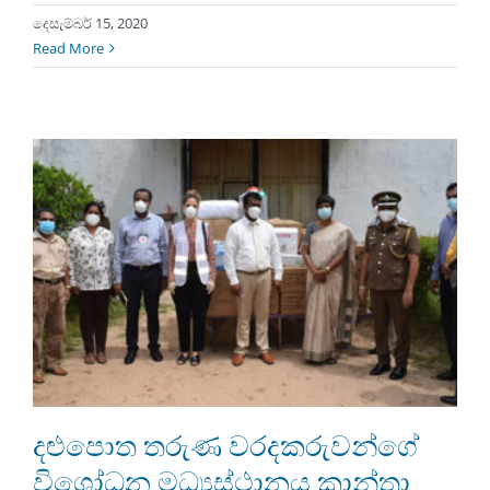
දෙසැම්බර් 15, 2020
Read More
දළුපොත තරුණ වරදකරුවන්ගේ
විශෝධන මධ්‍යස්ථානය කාන්තා