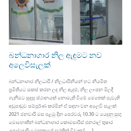
බන්ධනාගාර නිල ඇඳුමට නව
අලෙවිසැලක්
බන්ධනාගාර නිලධාරී / නිලධාරිනියන් හට නියමිත
ප්‍රමිතියට සකස් කරන ලද නිල ඇදුම්, නිල ලාංඡන මිලදී
ගැනීමට සුදුසු ස්ථානයක් නොමැති වීමේ මෙතෙක් පැවැති
අඩුපාඩුව සම්පූර්ණ කරමින් ඒ සඳහා වන අලෙවි සැලක්
2021 ජනවාරි මස පළමු දින පෙරවරු 10.30 ට යෙදුනු සුභු
මොහොතින් බන්ධනාගාර කොමසාරිස් ජනරාල් තුෂාර
උපුල්දෙණිය මහතාගේ සුරතින් විවෘත [......]