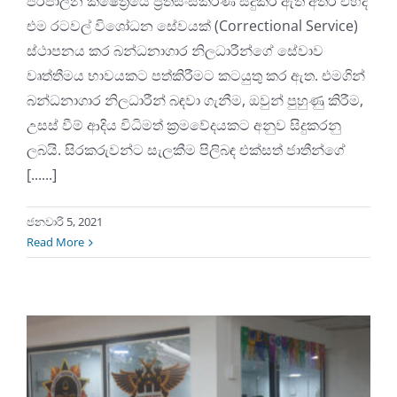
පරිපාලන ක්ෂේත්‍රයේ ප්‍රතිසංස්කරණ සිදුකර ඇති අතර එහිදී
එම රටවල් විශෝධන සේවයක් (Correctional Service)
ස්ථාපනය කර බන්ධනාගාර නිලධාරීන්ගේ සේවාව
වෘත්තීමය භාවයකට පත්කිරීමට කටයුතු කර ඇත. එමගින්
බන්ධනාගාර නිලධාරීන් බඳවා ගැනීම, ඔවුන් පුහුණු කිරීම,
උසස් වීම් ආදිය විධිමත් ක්‍රමවේදයකට අනුව සිදුකරනු
ලබයි. සිරකරුවන්ට සැලකීම පිලිබඳ එක්සත් ජාතීන්ගේ
[......]
ජනවාරි 5, 2021
Read More