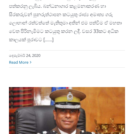
පත්කරනු ලැබීය. බන්ධනාගාර කළමනාකරණ හා
සිරකරුවන් පුනරුත්ථාපන කටයුතු රාජ්‍ය අමාත්‍ය ගරු
ලොහාන් රත්වත්තේ මැතිතුමා අතින් එම පත්වීම ඒ මහතා
වෙත පිරිනැමීමට කටයුතු කරන ලදී. වසර 33කට අධික
කාලයක් පුරාවට [......]
දෙසැම්බර් 24, 2020
Read More