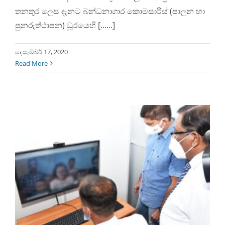
තනතුර ලෙස දැනට බන්ධනාගාර කොමසාරිස් (පාලන හා
පුනරුත්ථාපන) ධූරයෙහි [......]
දෙසැම්බර් 17, 2020
Read More