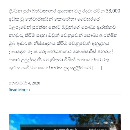
දිවයින පුරා බන්ධනාගාර ආයතන වල රදවා සිටින 33,000
අධික වු නේවාසිකයින් කොරෝනා වෛසරයේ
බලපෑමෙන් සුරක්ෂා කොට ඔවුන්ගේ සෞඛ්‍ය ආරක්ෂාව
තහවුරු කිරීම සදහා ඔවුන් වෙනුවෙන් සෞඛ්‍ය ආරක්ෂිත
මුඛ ආවරණ නිෂ්පාදනය කිරීම වෙනුවෙන් අනුග්‍රහය
ලබාදෙන ලෙස ගරු බන්ධනාගාර කොමසාරිස් ජනරාල්
තුෂාර උපුල්දෙණිය මැතිතුමා විසින් ජාත්‍යයන්තර රතු
කුරුස සංවිධානයෙන් කරන ලද ඉල්ලීමකට [......]
නොවැම්බර් 4, 2020
Read More