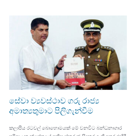
සේවා ව්‍යවස්ථාව ගරු රාජ්‍ය
අමාත්‍යතුමාට පිලිගැන්වීම
කලාපීය රටවල් බොහොමයක් මේ වනවිට බන්ධනාගාර