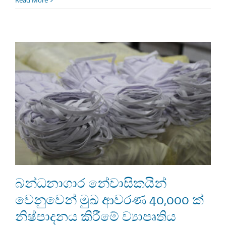
බන්ධනාගාර නේවාසිකයින්
වෙනුවෙන් මුඛ ආවරණ 40,000 ක්
නිෂ්පාදනය කිරීමේ ව්‍යාපෘතිය