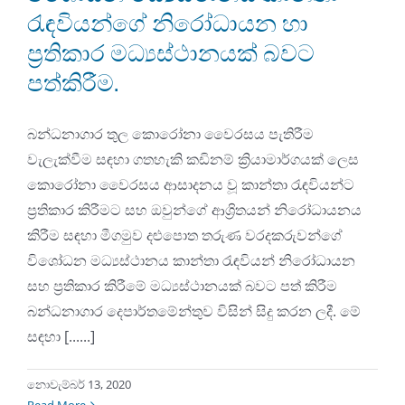
රැඳවියන්ගේ නිරෝධායන හා
ප්‍රතිකාර මධ්‍යස්ථානයක් බවට
පත්කිරීම.
බන්ධනාගාර තුල කොරෝනා වෛරසය පැතිරීම
වැලැක්වීම සඳහා ගතහැකි කඩිනම් ක්‍රියාමාර්ගයක් ලෙස
කොරෝනා වෛරසය ආසාදනය වූ කාන්තා රැඳවියන්ට
ප්‍රතිකාර කිරීමට සහ ඔවුන්ගේ ආශ්‍රිතයන් නිරෝධායනය
කිරීම සඳහා මීගමුව දළුපොත තරුණ වරදකරුවන්ගේ
විශෝධන මධ්‍යස්ථානය කාන්තා රැඳවියන් නිරෝධායන
සහ ප්‍රතිකාර කිරීමේ මධ්‍යස්ථානයක් බවට පත් කිරීම
බන්ධනාගාර දෙපාර්තමේන්තුව විසින් සිදු කරන ලදී. මේ
සඳහා [......]
නොවැම්බර් 13, 2020
Read More