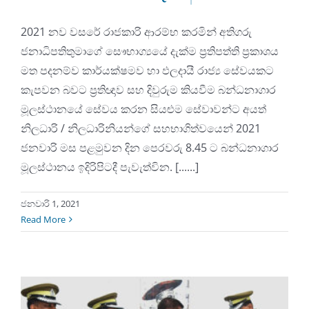
2021 නව වසරේ රාජකාරි ආරම්භ කරමින් අතිගරු
ජනාධිපතිතුමාගේ සෞභාග්‍යයේ දැක්ම ප්‍රතිපත්ති ප්‍රකාශය
මත පදනම්ව කාර්යක්ෂමව හා ඵලදායී රාජ්‍ය සේවයකට
කැපවන බවට ප්‍රතිඥාව සහ දිවුරුම කියවීම බන්ධනාගාර
මූලස්ථානයේ සේවය කරන සියළුම සේවාවන්ට අයත්
නිලධාරි / නිලධාරිනියන්ගේ සහභාගිත්වයෙන් 2021
ජනවාරි මස පළමුවන දින පෙරවරු 8.45 ට බන්ධනාගාර
මූලස්ථානය ඉදිරිපිටදී පැවැත්වින. [......]
ජනවාරි 1, 2021
Read More