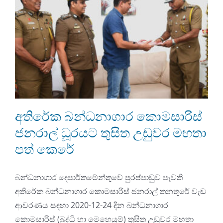
අතිරේක බන්ධනාගාර කොමසාරිස්
ජනරාල් ධූරයට තුසිත උඩුවර මහතා
පත් කෙරේ
බන්ධනාගාර දෙපාර්තමේන්තුවේ පුරප්පාඩුව පැවති
අතිරේක බන්ධනාගාර කොමසාරිස් ජනරාල් තනතුරේ වැඩ
ආවරණය සඳහා 2020-12-24 දින බන්ධනාගාර
කොමසාරිස් (බුද්ධි හා මෙහෙයුම්) තුසිත උඩුවර මහතා