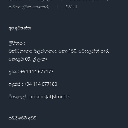
සංඛ්‍යාලේඛන තොරතුරු
E-Visit
අප අමතන්න
ලිපිනය :
බන්ධනාගාර මුලස්ථානය, නො.150, බේස්ලයින් පාර,
කොළඹ 09, ශ්‍රී ලංකා
දු.ක. : +94 114 677177
ෆැක්ස් : +94 114 677180
වි.තැපැල් : prisons[at]sltnet.lk
සබැඳි වෙබ් අඩවි