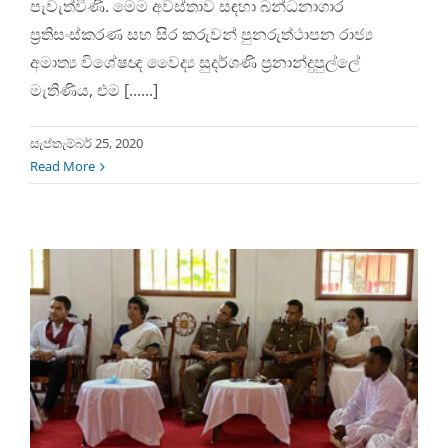
පැවැත්විණි. මෙම අවස්තාව සඳහා බන්ධනාගාර
ප්‍රතිසංස්කරණ සහ සිර කරුවන් පුනරුත්ථාපන රාජ්‍ය
අමාත්‍ය විශේෂඥ වෛද්‍ය සුදර්ශණි ප්‍රනාන්දුපුල්ලේ
මැතිණිය, එම [......]
සැප්තැම්බර් 25, 2020
Read More