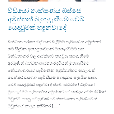
වීඩියෝ තාක්ෂණය ඔස්සේ
අමුත්තන් බැහැදැකීමේ වෙබ්
යෙදවුමක් හඳුන්වාදේ
බන්ධනාගාරගත රැඳවියන් බැලීමට පැමිණෙන අමුත්තන්
හට සිදුවන අපහසුතාවයන් මගහැරවීමට සහ
බන්ධනාගාර වල ආරක්ෂාව තහවුරු කරගැනීමේ
අරමුණින් බන්ධනාගාරගත රැඳවියන් මුනගැසීමට
බන්ධනාගාරයට පැමිණෙන අමුත්තන්හට වෙලාවක්
වෙන්කරවාගෙන පැමිණීමේ පහසුකම සැපයීම සඳහා
වෙබ් යෙදවුමක් හඳුන්වා දී තිබේ. මෙමගින් රැඳවියන්
මුනගැසීමට පැමිණෙන අමුත්තන්ගේ තදබදය අවම කිරීමත්
ඔවුන්ට පහසු වෙලාවක් වෙන්කරගෙන පැමිණීමෙන්
ඔවුන්ගේ කාලය ඉතිරිකර [......]