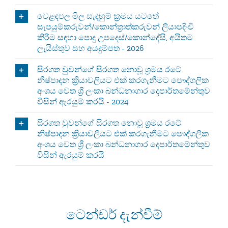
වෙළඳපල මිල සැදහුම් ක්‍රමය යටතේ
සැපයුම්කරුවන්/කොන්ත්‍රාත්කරුවන් ලියාපදිංචි
කිරීම සඳහා පොදු උපදෙස්/කොන්දේසි, අයිතම
ලැයිස්තුව සහ අයදුම්පත - 2026
සිරගත වුවන්ගේ සිරගත නොවූ ශ්‍රමය රටේ
නිෂ්පාදන ක්‍රියාවලියට එක් කරගැනීමට පෞද්ගලික
අංශය වෙත ශ්‍රී ලංකා බන්ධනාගාර දෙපාර්තමේන්තුව
විසින් ඇරයුම් කරයි - 2024
සිරගත වුවන්ගේ සිරගත නොවූ ශ්‍රමය රටේ
නිෂ්පාදන ක්‍රියාවලියට එක් කරගැනීමට පෞද්ගලික
අංශය වෙත ශ්‍රී ලංකා බන්ධනාගාර දෙපාර්තමේන්තුව
විසින් ඇරයුම් කරයි
ටෙන්ඩර් දැන්වීම්