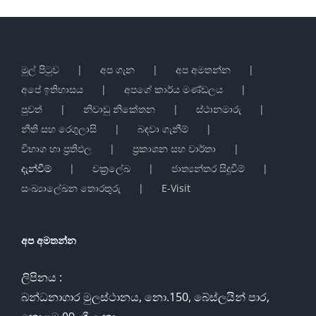
මුල් පිටුව
අප ගැන
අප අමතන්න
අපේ ඉතිහාසය
අපගේ කාර්ය මණ්ඩලය
පුවත්
නිවාඩු නිකේතන
ස්ථානමාරු
නීති සහ රෙගුලාසි
බඳවා ගැනීම්
විභාග හා ප්‍රතිඵල
ප්‍රකාශන සහ වාර්තා
දැන්වීම්
චක්‍රලේඛ
ජාත්‍යන්තර සිදුවීම්
සංඛ්‍යාලේඛන තොරතුරු
E-Visit
අප අමතන්න
ලිපිනය :
බන්ධනාගාර මුලස්ථානය, නො.150, බේස්ලයින් පාර,