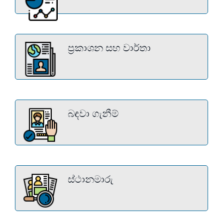
ප්‍රකාශන සහ වාර්තා
බඳවා ගැනීම්
ස්ථානමාරු