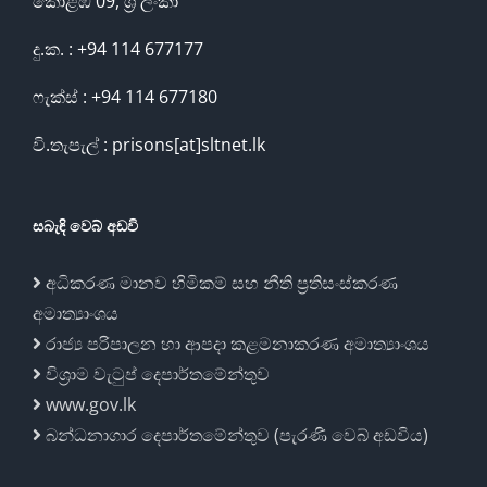
කොළඹ 09, ශ්‍රී ලංකා
දු.ක. : +94 114 677177
ෆැක්ස් : +94 114 677180
වි.තැපැල් : prisons[at]sltnet.lk
සබැඳි වෙබ් අඩවි
අධිකරණ මානව හිමිකම් සහ නීති ප්‍රතිසංස්කරණ
අමාත්‍යාංශය
රාජ්‍ය පරිපාලන හා ආපදා කළමනාකරණ අමාත්‍යාංශය
විශ්‍රාම වැටුප් දෙපාර්තමේන්තුව
www.gov.lk
බන්ධනාගාර දෙපාර්තමේන්තුව (පැරණි වෙබ් අඩවිය)