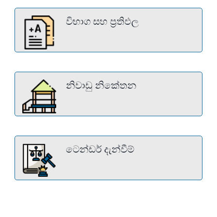
විභාග සහ ප්‍රතිඵල
නිවාඩු නිකේතන
ටෙන්ඩර් දැන්වීම්