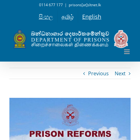
Skip
0114 677 177
|
prisons[at]sltnet.lk
to
සිංහල
தமிழ்
English
content
Previous
Next