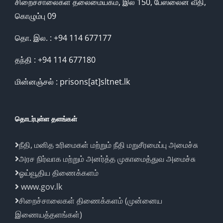
சிறைச்சாலைகள் தலைமையகம், இல 150, பேஸ்லைன் வீதி,
கொழும்பு 09
தொ. இல. : +94 114 677177
தந்தி : +94 114 677180
மின்னஞ்சல் : prisons[at]sltnet.lk
தொடர்புள்ள தளங்கள்
நீதி, மனித உரிமைகள் மற்றும் நீதி மறுசீரமைப்பு அமைச்சு
அரச நிர்வாக மற்றும் அனர்த்த முகாமைத்துவ அமைச்சு
ஓய்வூதிய திணைக்களம்
www.gov.lk
சிறைச்சாலைகள் திணைக்களம் (முன்னைய
இணையத்தளங்கள்)