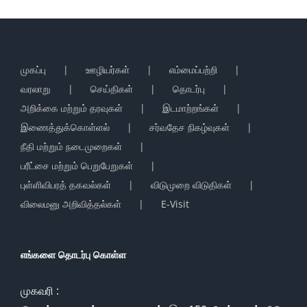
முகப்பு
ஊழியர்கள்
எம்மைப்பற்றி
வரலாறு
செய்திகள்
தொடர்பு
அறிக்கை மற்றும் தரவுகள்
இடமாற்றங்கள்
இணைத்துக்கொள்ளல்
சர்வதேச நிகழ்வுகள்
நீதி மற்றும் நடைமுறைகள்
பரீட்சை மற்றும் பெறுபேறுகள்
புள்ளிவிபரத் தகவல்கள்
விடுமுறை விடுதிகள்
விலைமனு அறிவித்தல்கள்
E-Visit
எங்களை தொடர்பு கொள்ள
முகவரி :