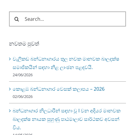
Search
for:
නවතම පුවත්
වැලිකඩ බන්ධනාගාරය තුල නවක මානවක බාලදක්ෂ
සමාජිකයින් සඳහා නිළ ලාංඡන පළඳවයි.
24/06/2026
කොළඹ බන්ධනාගාර වෙසක් කලාපය – 2026
02/06/2026
බන්ධනාගාර නිලධාරීන් සඳහා වූ I වන අදියර මානවක
බාලදක්ෂ නායක පුහුණු පාඨමාලාව සාර්ථකව අවසන්
විය.
14/05/2026