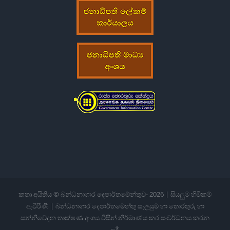
කතෘ අයිතිය © බන්ධනාගාර දෙපාර්තමේන්තුව-
2026 | සියලුම හිමිකම්
ඇවිරිණි | බන්ධනාගාර දෙපාර්තමේන්තු සැලසුම් හා තොරතුරු හා
සන්නිවේදන තාක්ෂණ අංශය විසින් නිර්මාණය කර සංවර්ධනය කරන
ලදී.