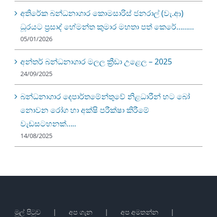
අතිරේක බන්ධනාගාර කොමසාරිස් ජනරාල් (වැ.ආ)
ධූරයට ප්‍රසාද් හේමන්ත කුමාර මහතා පත් කෙරේ………
05/01/2026
අන්තර් බන්ධනාගාර මලල ක්‍රීඩා උළෙල – 2025
24/09/2025
බන්ධනාගාර දෙපාර්තමේන්තුවේ නිළධාරීන් හට බෝ
නොවන රෝග හා අක්ෂි පරීක්ෂා කිරීමේ
වැඩසටහනක්…..
14/08/2025
මුල් පිටුව
අප ගැන
අප අමතන්න