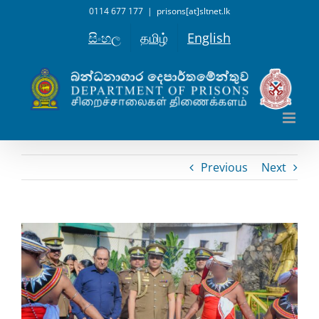
Skip
0114 677 177
|
prisons[at]sltnet.lk
to
සිංහල
தமிழ்
English
content
Previous
Next