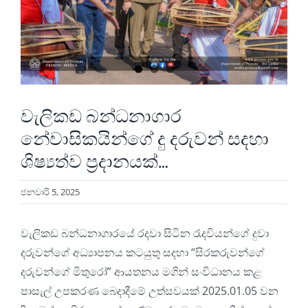
වැලිකඩ බන්ධනාගාර
නේවාසිකයින්ගේ දු දරුවන් සදහා
ශිෂ්‍යත්ව ප්‍රදානයක්…
ජනවාරි 5, 2025
වැලිකඩ බන්ධනාගාරයේ රදවා සිටින රැදවියන්ගේ දුවා
දරුවන්ගේ අධ්
යාපනය කටයුතු සදහා “සිරකරුවන්ගේ
දරුවන්ගේ මිතුරෝ” ආයතනය මගින් සංවිධානය කළ
පාසැල් උපකරණ බෙදාදීමේ උත්සවයක් 2025.01.05 වන