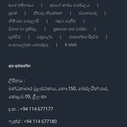
අපේ ඉතිහාසය
අපගේ කාර්ය මණ්ඩලය
පුවත්
නිවාඩු නිකේතන
ස්ථානමාරු
නීති සහ රෙගුලාසි
බඳවා ගැනීම්
විභාග හා ප්‍රතිඵල
ප්‍රකාශන සහ වාර්තා
දැන්වීම්
චක්‍රලේඛ
ජාත්‍යන්තර සිදුවීම්
සංඛ්‍යාලේඛන තොරතුරු
E-Visit
අප අමතන්න
ලිපිනය :
බන්ධනාගාර මුලස්ථානය, නො.150, බේස්ලයින් පාර,
කොළඹ 09, ශ්‍රී ලංකා
දු.ක. : +94 114 677177
ෆැක්ස් : +94 114 677180