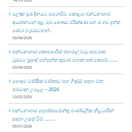
ලෝක මුඛ දිනයට සමගාමීව කොළඹ බන්ධනාගාර
ආයතනයන් තුළ මුඛ සෞඛ්‍ය පරීක්ෂණ සහ ජංගම දන්ත
සේවා වැඩසටහන්..
03/04/2026
බන්ධනාගාර කොමසාරිස් ජනරාල් වැඩ ආවරණ
ධූරයට ප්‍රසාද් හේමන්ත කුමාර මහතා පත් කෙරේ………
03/04/2026
හොඳම වාර්ෂික වාර්තාව සහ ගිණුම් සඳහා වන
සම්මාන උළෙල – 2026
12/02/2026
බන්ධනාගාර දෙපාර්තමේන්තු මාණ්ඩලික නිළධාරීන්
සදහා උසස් වීම් ………
05/01/2026