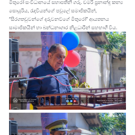
මිතුරෝ සංවිධානයේ සභාපතිනි ගරු. චමරි ප්
රනාන්දු කන්
සොයුරිය, රැදවියන්ගේ පවුලේ සමාජිකයින්,
“සිරගතවුවන්ගේ දරුවනව්ගේ මිතුරෝ” ආයතනය
සාමාජිකයින් හා බන්ධනාගාර නිළධාරීන් සහභාගී විය.