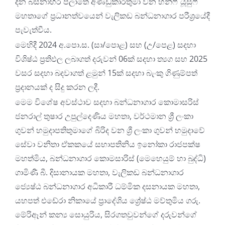
දින බස්නාහිර පලාතේ අණ්ඩුකාරතුමා වන හනීෆ් යූසුෆ්
මහතාගේ ප්
රධානත්වයෙන් වැලිකඩ බන්ධනාගාර පරීශ්
රයේදී
පැවැත්වීය.
මෙහිදී 2024 අ.පො.ස. (සා/පොළ) සහ (උ/පෙළ) සදහා
විශිෂ්ඨ ප්
රතිඵල ලබාගත් දරුවන් 06ක් සදහා ත්
යග සහ 2025
වසර සදහා බදවාගත් ළමුන් 15ක් සදහා බැංකු ගිණුම්පත්
ප්
රදානයක් ද සිදු කරන ලදී.
මෙම විශේෂ අවස්ථාව සදහා බන්ධනාගාර කොමාසරිස්
ජනරාල් තුෂාර උපුල්දෙණිය මහතා, වර්ථමාන ශ්
රී ලංකා
ගුවන් හමුදාපතිතුමාගේ බිරිද වන ශ්
රී ලංකා ගුවන් හමුදාවේ
සේවා වනිතා ඒකකයේ සභාපතිනිය ඉනෝකා රාජපක්ෂ
මහත්මිය, බන්ධනාගාර කොමසාරිස් (මෙහෙයුම් හා බුද්ධි)
ගාමිණී බී. දිසානායක මහතා, වැලිකඩ බන්ධනාගාර
ජ්
යෙෂ්ඨ බන්ධනාගාර අධිකාරී ධම්මික දසනායක මහතා,
යහපත් එඩේරා නිකායේ ප්
රාදේශිය ශ්
රේෂ්ඨ මව්තුමිය ගරු.
මේරිඈන් කන්
ය සොයුරිය, සිරගතවුවන්ගේ දරුවන්ගේ