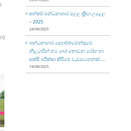
ර
අන්තර් බන්ධනාගාර මලල ක්‍රීඩා උළෙල
– 2025
24/09/2025
න)
බන්ධනාගාර දෙපාර්තමේන්තුවේ
නිළධාරීන් හට බෝ නොවන රෝග හා
අක්ෂි පරීක්ෂා කිරීමේ වැඩසටහනක්…..
14/08/2025