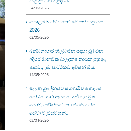
නිළ ලාංඡන පළඳවයි.
24/06/2026
කොළඹ බන්ධනාගාර වෙසක් කලාපය –
2026
02/06/2026
බන්ධනාගාර නිලධාරීන් සඳහා වූ I වන
අදියර මානවක බාලදක්ෂ නායක පුහුණු
පාඨමාලාව සාර්ථකව අවසන් විය.
14/05/2026
ලෝක මුඛ දිනයට සමගාමීව කොළඹ
බන්ධනාගාර ආයතනයන් තුළ මුඛ
සෞඛ්‍ය පරීක්ෂණ සහ ජංගම දන්ත
සේවා වැඩසටහන්..
03/04/2026