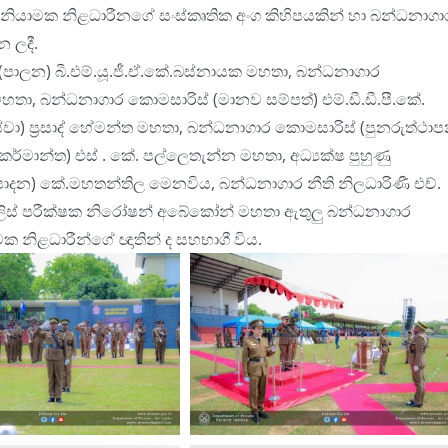
නියාමක නිළධාරීනගේ සංස්කෘතික අංග කිහිපයකින් හා බන්ධනාගා
 ලදී.
පාලන) බී.එම්.යූ.ජී.ඒ.කේ.බස්නායක මහතා, බන්ධනාගාර
 මහතා, බන්ධනාගාර කොමසාරිස් (මානව සම්පත්) එම්.ඩී.ඩී.පී.කේ.
ා) ප්
රසාද් හේමන්ත මහතා, බන්ධනාගාර කොමසාරිස් (පුනරුත්ථාප
කර්මාන්ත) එස් . කේ. පල්ලෙතැන්න මහතා, අධ්
යක්ෂ පුහුණු
පාදන) කේ.මහතන්තිල මෙනවිය, බන්ධනාගාර නීති නිලධාරිණී එච්.
ිස් පරීක්ෂක නිරෝෂන් අ‌බේකෝන් මහතා ඇතුලු බන්ධනාගාර
ක නිළධාරීන්ගේ ඥාතින් ද සහභාගී විය.