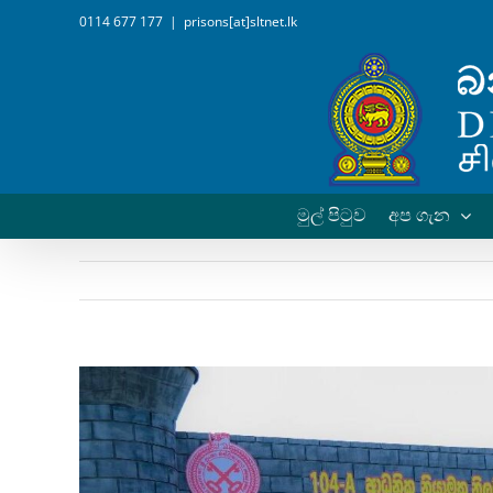
Skip
0114 677 177
|
prisons[at]sltnet.lk
to
content
මුල් පිටුව
අප ගැන