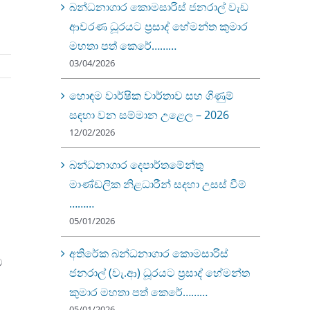
බන්ධනාගාර කොමසාරිස් ජනරාල් වැඩ
ආවරණ ධූරයට ප්‍රසාද් හේමන්ත කුමාර
මහතා පත් කෙරේ………
03/04/2026
හොඳම වාර්ෂික වාර්තාව සහ ගිණුම්
සඳහා වන සම්මාන උළෙල – 2026
12/02/2026
බන්ධනාගාර දෙපාර්තමේන්තු
මාණ්ඩලික නිළධාරීන් සදහා උසස් වීම්
………
05/01/2026
අතිරේක බන්ධනාගාර කොමසාරිස්
ම
ජනරාල් (වැ.ආ) ධූරයට ප්‍රසාද් හේමන්ත
කුමාර මහතා පත් කෙරේ………
05/01/2026