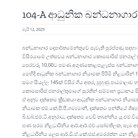
104-A ආධුනික බන්ධනාගාර න
මැයි 12, 2025
බන්ධනාගාර දෙපාර්තමේන්තුවේ පැවැති පුරප්පාඩු සඳහා
විසිරයාමේ උත්සවය බන්ධනාගාර කොමසාරිස් ජනරාල් ත
පෙරවරු 10.00ට පමණ අගුණකොළපැලැස්ස බන්ධනාගා
මෙහිදී ආධුනික බන්ධනාගාර නියාමක පිරිමි නිළධාරීන් 
සමග සියල්ල 145ක් විසිර ගිය අතර, පුහුණු පාඨමාලාව හ
කොමසාරිස් ජනරාල්තුමාගේ සුරතින් සම්මාන ප්
රධානය සි
ඒ අනුව දක්ෂතම ක්
රීඩකයා ආධුනික බන්ධනාගාර නියාමක ජ
නියාමක එම්.කේ.පී.පී.ගම්
යමානි, දක්ෂතම පන්තියේ ශිෂ
බී.ඩබ්.එම්.ටී.අනුරාධ, දක්ෂතම වෙඩි තබන්නිය යූ.එම්.
ඝණ සරඹ නිළධාරිනිය ආර්.ආර්.එච්.සෝමතිලක, සෑම අතින්ම
නිළධාරිනිය ලෙස ආර්.ඩී.ඒ.කේ.එස්.අමරරත්න යන නිළධ