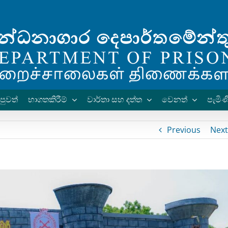
පුවත්
භාගතකිරීම්
වාර්තා සහ දත්ත
වෙනත්
පැමිණි
Previous
Next