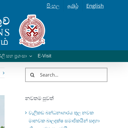
සිංහල
தமிழ்
English
ලි සහ ප්‍රශංසා
E-Visit
Search
for:
නවතම පුවත්
වැලිකඩ බන්ධනාගාරය තුල නවක
මානවක බාලදක්ෂ සමාජිකයින් සඳහා