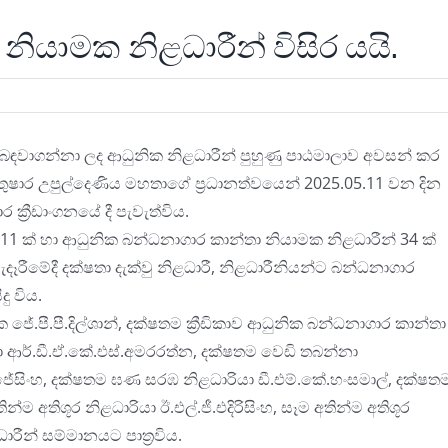
ියාමක නිළධාරීන් විසිර යයි.
 බඳවාගන්නා ලද ආධුනික නිළධාරීන් පුහුණු පාඨමාලාව අවසන් කර
ුෂාර උපුල්දෙණිය මහතාගේ ප්
රධානත්වයෙන් 2025.05.11 වන දින
ර ක්
රීඩාංගනයේ දී පැවැත්විය.
111 ක් හා ආධුනික බන්ධනාගාර කාන්තා නියාමක නිළධාරීන් 34 ක්
ැදෑරීමේදී දක්ෂතා දැක්වු නිළධාරී, නිළධාරීනියන්ට බන්ධනාගාර
දු විය.
ේ.පී.පී.දිල්ශාන්, දක්ෂතම ක්
රීඩිකාව ආධුනික බන්ධනාගාර කාන්තා
්
යා ආර්.ඩී.ඒ.කේ.එස්.අමරරත්න, දක්ෂතම වෙඩි තබන්නා
විජේසිංහ, දක්ෂතම ඝණ සරඹ නිළධාරියා ඩී.එම්.කේ.හංසමාල්, දක්ෂත
 අතිශූර නිළධාරියා ඊ.එල්.ජී.එදිරිසිංහ, සෑම අතින්ම අතිශූර
ාරීන් සම්මානයට පාත්
රවිය.