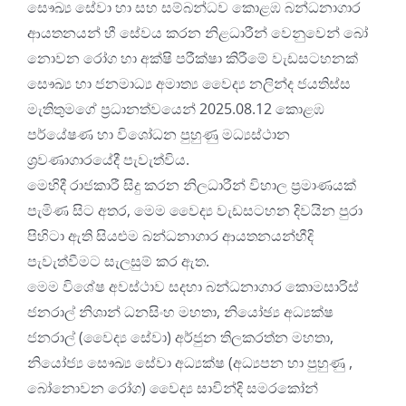
සෞඛ්
ය සේවා හා සහ සම්බන්ධව කොළඹ බන්ධනාගාර
ආයතනයන් හී සේවය කරන නිළධාරීන් වෙනුවෙන් බෝ
නොවන රෝග හා අක්ෂි පරීක්ෂා කිරීමේ වැඩසටහනක්
සෞඛ්
ය හා ජනමාධ්
ය අමාත්
ය වෛද්
ය නලින්ද ජයතිස්ස
මැතිතුමගේ ප්
රධානත්වයෙන් 2025.08.12 කොළඹ
පර්යේෂණ හා විශෝධන පුහුණු මධ්
යස්ථාන
ශ්
රවණාගාරයේදී පැවැත්විය.
මෙහිදී රාජකාරී සිදු කරන නිලධාරීන් විහාල ප්
රමාණයක්
පැමිණ සිට අතර, මෙම වෛද්
ය වැඩසටහන දිවයින පුරා
පිහිටා ඇති සියළුම බන්ධනාගාර ආයතනයන්හීදි
පැවැත්වීමට සැලසුම් කර ඇත.
මෙම විශේෂ අවස්ථාව සදහා බන්ධනාගාර කොමසාරිස්
ජනරාල් නිශාන් ධනසිංහ මහතා, නියෝඡ්
ය අධ්
යක්ෂ
ජනරාල් (වෛද්
ය සේවා) අර්ජුන තිලකරත්න මහතා,
නියෝජ්
ය සෞඛ්
ය සේවා අධ්
යක්ෂ (අධ්
යපන හා පුහුණු ,
බෝනොවන රෝග) වෛද්
ය සාවින්දි සමරකෝන්