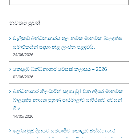
for:
නවතම පුවත්
වැලිකඩ බන්ධනාගාරය තුල නවක මානවක බාලදක්ෂ
සමාජිකයින් සඳහා නිළ ලාංඡන පළඳවයි.
24/06/2026
කොළඹ බන්ධනාගාර වෙසක් කලාපය – 2026
02/06/2026
බන්ධනාගාර නිලධාරීන් සඳහා වූ I වන අදියර මානවක
බාලදක්ෂ නායක පුහුණු පාඨමාලාව සාර්ථකව අවසන්
විය.
14/05/2026
ලෝක මුඛ දිනයට සමගාමීව කොළඹ බන්ධනාගාර