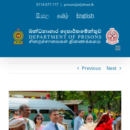
Skip
0114 677 177
|
prisons[at]sltnet.lk
to
සිංහල
தமிழ்
English
content
Previous
Next