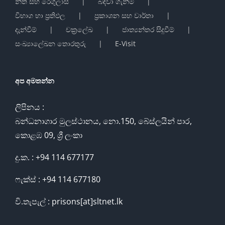
නීති සහ රෙගුලාසි
බඳවා ගැනීම්
විභාග හා ප්‍රතිඵල
ප්‍රකාශන සහ වාර්තා
දැන්වීම්
චක්‍රලේඛ
ජාත්‍යන්තර සිදුවීම්
සංඛ්‍යාලේඛන තොරතුරු
E-Visit
අප අමතන්න
ලිපිනය :
බන්ධනාගාර මුලස්ථානය, නො.150, බේස්ලයින් පාර,
කොළඹ 09, ශ්‍රී ලංකා
දු.ක. : +94 114 677177
ෆැක්ස් : +94 114 677180
වි.තැපැල් : prisons[at]sltnet.lk