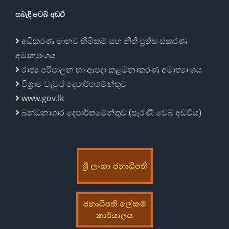
සබැඳි වෙබ් අඩවි
අධිකරණ මානව හිමිකම් සහ නීති ප්‍රතිසංස්කරණ
අමාත්‍යාංශය
රාජ්‍ය පරිපාලන හා ආපදා කළමනාකරණ අමාත්‍යාංශය
විශ්‍රාම වැටුප් දෙපාර්තමේන්තුව
www.gov.lk
බන්ධනාගාර දෙපාර්තමේන්තුව (පැරණි වෙබ් අඩවිය)