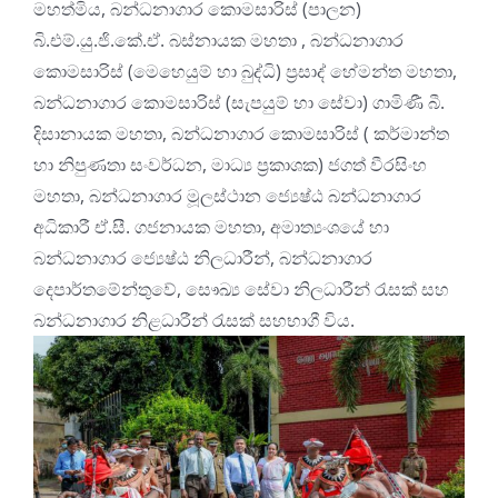
මහත්මිය, බන්ධනාගාර කොමසාරිස් (පාලන)
බි.එම්.යු.ජි.කේ.ඒ. බස්නායක මහතා , බන්ධනාගාර
කොමසාරිස් (මෙහෙයුම් හා බුද්ධි) ප්
රසාද් හේමන්ත මහතා,
බන්ධනාගාර කොමසාරිස් (සැපයුම් හා සේවා) ගාමිණී බී.
දිසානායක මහතා, බන්ධනාගාර කොමසාරිස් ( කර්මාන්ත
හා නිපුණතා සංවර්ධන, මාධ්
ය ප්
රකාශක) ජගත් වීරසිංහ
මහතා, බන්ධනාගාර මූලස්ථාන ජ්
යෙෂ්ඨ බන්ධනාගාර
අධිකාරී ඒ.සී. ගජනායක මහතා, අමාත්
යංශයේ හා
බන්ධනාගාර ජ්
යෙෂ්ඨ නිලධාරීන්, බන්ධනාගාර
දෙපාර්තමේන්තුවේ, සෞඛ්
ය සේවා නිලධාරීන් රැසක් සහ
බන්ධනාගාර නිළධාරීන් රැසක් සහභාගී විය.