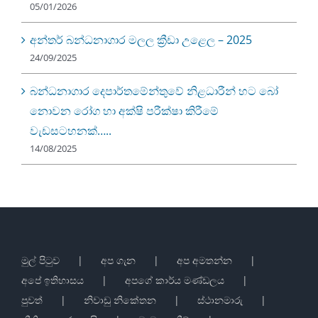
05/01/2026
අන්තර් බන්ධනාගාර මලල ක්‍රීඩා උළෙල – 2025
24/09/2025
බන්ධනාගාර දෙපාර්තමේන්තුවේ නිළධාරීන් හට බෝ
නොවන රෝග හා අක්ෂි පරීක්ෂා කිරීමේ
වැඩසටහනක්…..
14/08/2025
මුල් පිටුව
අප ගැන
අප අමතන්න
අපේ ඉතිහාසය
අපගේ කාර්ය මණ්ඩලය
පුවත්
නිවාඩු නිකේතන
ස්ථානමාරු