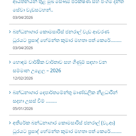
ආයතනයන් තුළ මුඛ සෞඛ්‍ය පරීක්ෂණ සහ ජංගම දන්ත
සේවා වැඩසටහන්..
03/04/2026
බන්ධනාගාර කොමසාරිස් ජනරාල් වැඩ ආවරණ
ධූරයට ප්‍රසාද් හේමන්ත කුමාර මහතා පත් කෙරේ………
03/04/2026
හොඳම වාර්ෂික වාර්තාව සහ ගිණුම් සඳහා වන
සම්මාන උළෙල – 2026
12/02/2026
බන්ධනාගාර දෙපාර්තමේන්තු මාණ්ඩලික නිළධාරීන්
සදහා උසස් වීම් ………
05/01/2026
අතිරේක බන්ධනාගාර කොමසාරිස් ජනරාල් (වැ.ආ)
ධූරයට ප්‍රසාද් හේමන්ත කුමාර මහතා පත් කෙරේ………