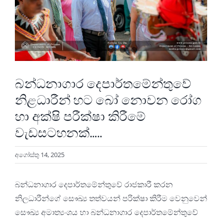
බන්ධනාගාර දෙපාර්තමේන්තුවේ
නිළධාරීන් හට බෝ නොවන රෝග
හා අක්ෂි පරීක්ෂා කිරීමේ
වැඩසටහනක්…..
අගෝස්තු 14, 2025
බන්ධනාගාර දෙපාර්තමේන්තුවේ රාජකාරී කරන
නිලධාරීන්ගේ සෞඛ්
ය තත්වයන් පරික්ෂා කිරීම වෙනුවෙන්
සෞඛ්
ය අමාත්
යංශය හා බන්ධනාගාර දෙපාර්තමේන්තුවේ