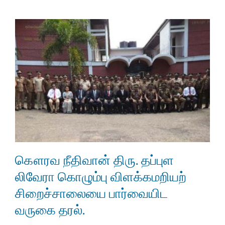
கௌரவ நீதிவான் திரு. தப்புள
லிவேரா கொழும்பு விளக்கமறியற்
சிறைச்சாலையை பார்வையிட
வருகை தரல்.