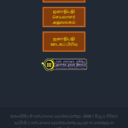
කතෘ අයිතිය © බන්ධනාගාර දෙපාර්තමේන්තුව-
2026 | සියලුම හිමිකම්
ඇවිරිණි | බන්ධනාගාර දෙපාර්තමේන්තු සැලසුම් හා තොරතුරු හා