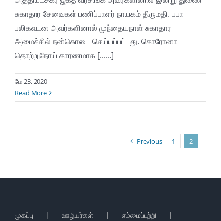
சுகாதார சேவைகள் பணிப்பாளர் நாயகம் திருமதி. பபா
பலிகவடன அவர்களினால் முந்தையநாள் சுகாதார
அமைச்சில் நன்கொடை செய்யப்பட்டது. கொரோனா
தொற்றுநோய் காரணமாக [......]
மே 23, 2020
Read More
Previous
1
2
முகப்பு
ஊழியர்கள்
எம்மைப்பற்றி