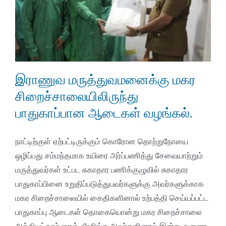
இராணுவ மருத்துவமனைக்கு மகர
சிறைச்சாலையிலிருந்து
பாதுகாப்பான ஆடைகள் வழங்கல்.
நாட்டிற்குள் ஏற்பட்டிருக்கும் கொரோன தொற்றுநோயை
ஒழிப்பது சம்மந்தமாக உயிரை அர்ப்பணித்து சேவையாற்றும்
மருத்துவர்கள் உட்பட சுகாதார பணிக்குழுவில் சுகாதார
பாதுகாப்பினை உறுதிப்படுத்துபவர்களுக்கு அவர்களுக்காக
மகர சிறைச்சாலையில் கைதிகளினால் உற்பத்தி செய்யப்பட்ட
பாதுகாப்பு ஆடைகள் தொகையொன்று மகர சிறைச்சாலை
அத்தியட்சகர் ஜகத் வீரசிங்க அவர்களினால் இன்று துணை