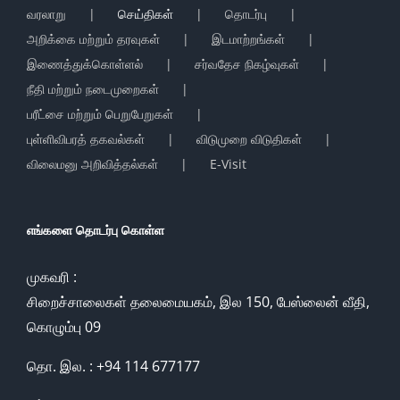
வரலாறு
செய்திகள்
தொடர்பு
அறிக்கை மற்றும் தரவுகள்
இடமாற்றங்கள்
இணைத்துக்கொள்ளல்
சர்வதேச நிகழ்வுகள்
நீதி மற்றும் நடைமுறைகள்
பரீட்சை மற்றும் பெறுபேறுகள்
புள்ளிவிபரத் தகவல்கள்
விடுமுறை விடுதிகள்
விலைமனு அறிவித்தல்கள்
E-Visit
எங்களை தொடர்பு கொள்ள
முகவரி :
சிறைச்சாலைகள் தலைமையகம், இல 150, பேஸ்லைன் வீதி,
கொழும்பு 09
தொ. இல. : +94 114 677177