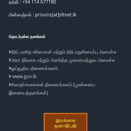
தந்தி : +94 114 677180
மின்னஞ்சல் : prisons[at]sltnet.lk
தொடர்புள்ள தளங்கள்
நீதி, மனித உரிமைகள் மற்றும் நீதி மறுசீரமைப்பு அமைச்சு
அரச நிர்வாக மற்றும் அனர்த்த முகாமைத்துவ அமைச்சு
ஓய்வூதிய திணைக்களம்
www.gov.lk
சிறைச்சாலைகள் திணைக்களம் (முன்னைய
இணையத்தளங்கள்)